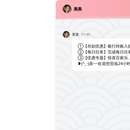
美美
美美
01:49
①【存款优惠】银行转账入
②【每日任务】完成每日任
③【优惠专题】惊喜百家乐
❥(^_-)亲~~欢迎您莅临